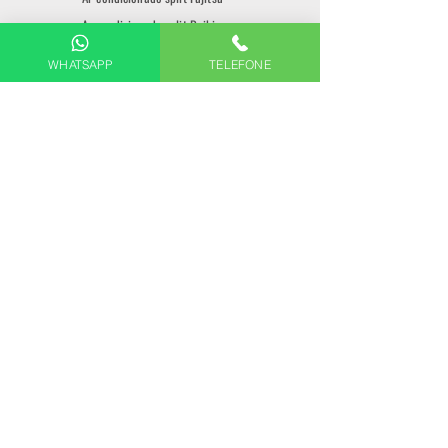
Ar-condicionado split Daikin
Ar-condicionado split Samsung
WHATSAPP
TELEFONE
Ar-condicionado split LG
Ar-condicionado split Midea
CONSULTE TAMBÉM
Instalação de Ar Condicionado Split
Orçamento para a instalação de ar-
condicionado do tipo split, multi split
residencial e empresas. Saiba mais:
Instalação
Pmoc Ar Condicionado