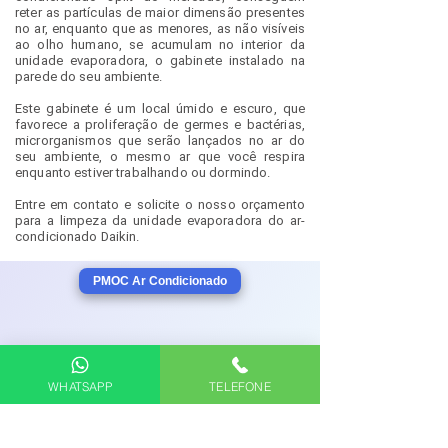
reter as partículas de maior dimensão presentes
no ar, enquanto que as menores, as não visíveis
ao olho humano, se acumulam no interior da
unidade evaporadora, o gabinete instalado na
parede do seu ambiente.
Este gabinete é um local úmido e escuro, que
favorece a proliferação de germes e bactérias,
microrganismos que serão lançados no ar do
seu ambiente, o mesmo ar que você respira
enquanto estiver trabalhando ou dormindo.
Entre em contato e solicite o nosso orçamento
para a limpeza da unidade evaporadora do ar-
condicionado Daikin.
PMOC Ar Condicionado
Saiba mais
sobre a necessidade da limpeza e
WHATSAPP
TELEFONE
higienização de ar condicionado.
HIGIENIZAÇÃO