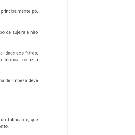
principalmente pó, 
o de sujeira e não 
idade aos filtros, 
 térmica, reduz a 
a de limpeza deve 
o fabricante, que 
ento.