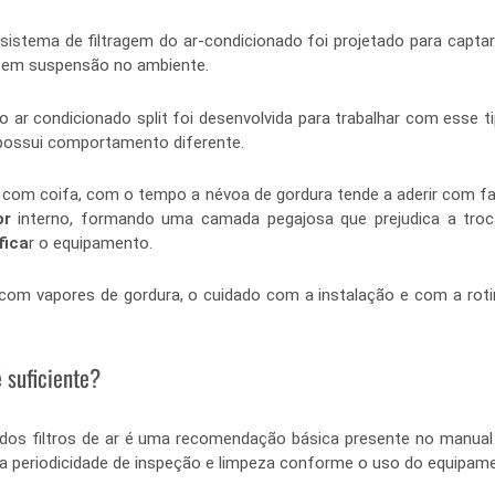
istema de filtragem do ar-condicionado foi projetado para captar 
as em suspensão no ambiente.
o ar condicionado split foi desenvolvida para trabalhar com esse tip
possui comportamento diferente.
m coifa, com o tempo a névoa de gordura tende a aderir com facil
or
 interno, formando uma camada pegajosa que prejudica a troca
fica
r o equipamento. 
com vapores de gordura, o cuidado com a instalação e com a rotin
é suficiente?
os filtros de ar é uma recomendação básica presente no manual d
 periodicidade de inspeção e limpeza conforme o uso do equipam