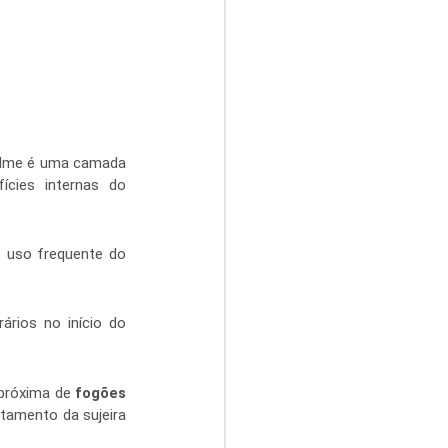
filme é uma camada 
cies internas do 
 uso frequente do 
rios no início do 
próxima de 
fogões
amento da sujeira 