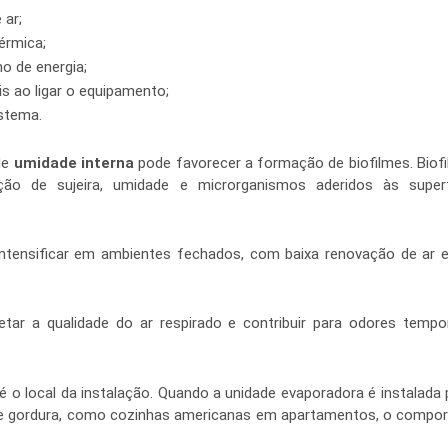
 ar;
térmica;
 de energia;
s ao ligar o equipamento;
stema.
e 
umidade interna
 pode favorecer a formação de biofilmes. Bio
ão de sujeira, umidade e microrganismos aderidos às superfí
ntensificar em ambientes fechados, com baixa renovação de ar e
ar a qualidade do ar respirado e contribuir para odores temporá
 o local da instalação. Quando a unidade evaporadora é instalada 
e gordura, como cozinhas americanas em apartamentos, o comport