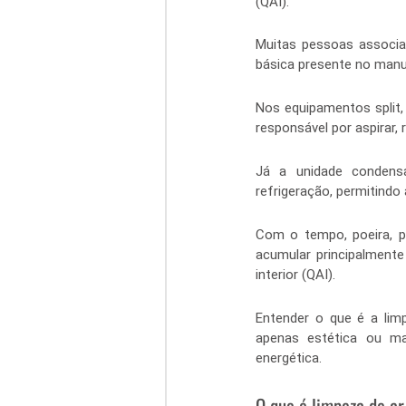
(QAI).
Muitas pessoas associa
básica presente no manu
Nos equipamentos split,
responsável por aspirar, 
Já a unidade condensa
refrigeração, permitindo 
Com o tempo, poeira, p
acumular principalment
interior (QAI).
Entender o que é a lim
apenas estética ou ma
energética.
O que é limpeza de a