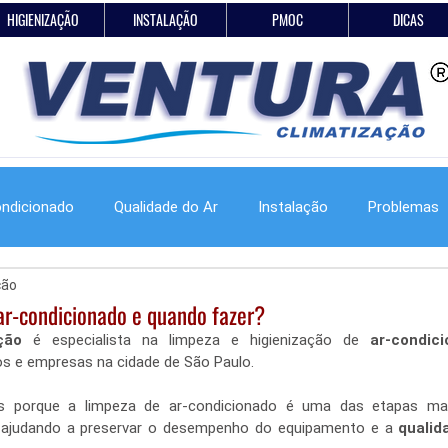
HIGIENIZAÇÃO
INSTALAÇÃO
PMOC
DICAS
ondicionado
Qualidade do Ar
Instalação
Problemas
ção
ar-condicionado e quando fazer?
ção
 é especialista na limpeza e higienização de 
ar-condic
os e empresas na cidade de São Paulo.
os porque a limpeza de ar-condicionado é uma das etapas mai
 ajudando a preservar o desempenho do equipamento e a 
qualid