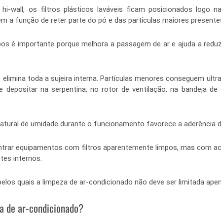
hi-wall, os filtros plásticos laváveis ficam posicionados logo n
m a função de reter parte do pó e das partículas maiores presente
pos é importante porque melhora a passagem de ar e ajuda a reduzir
elimina toda a sujeira interna. Partículas menores conseguem ultrapa
depositar na serpentina, no rotor de ventilação, na bandeja de
natural de umidade durante o funcionamento favorece a aderência d
trar equipamentos com filtros aparentemente limpos, mas com acúm
tes internos.
los quais a limpeza de ar-condicionado não deve ser limitada apena
za de ar-condicionado?