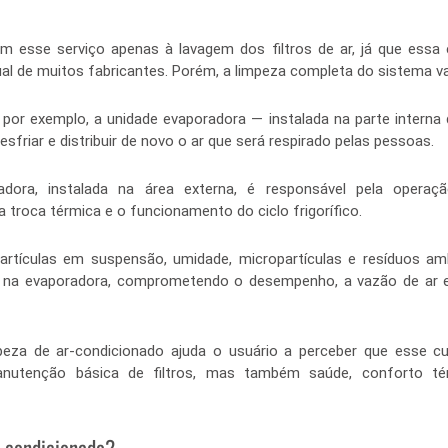
m esse serviço apenas à lavagem dos filtros de ar, já que essa
al de muitos fabricantes. Porém, a limpeza completa do sistema va
 por exemplo, a unidade evaporadora — instalada na parte interna
resfriar e distribuir de novo o ar que será respirado pelas pessoas.
dora, instalada na área externa, é responsável pela operaç
a troca térmica e o funcionamento do ciclo frigorífico.
artículas em suspensão, umidade, micropartículas e resíduos am
e na evaporadora, comprometendo o desempenho, a vazão de ar e 
peza de ar-condicionado ajuda o usuário a perceber que esse cu
nutenção básica de filtros, mas também saúde, conforto térm
r-condicionado?