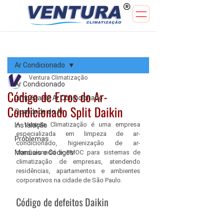
Post
Ar Condicionado
Ventura Climatização
Ar Condicionado
Código de Erros do Ar-
Limpeza de Ar Condicionado
Condicionado Split Daikin
Qualidade do Ar
A Ventura Climatização é uma empresa 
Instalação
especializada em limpeza de ar-
Problemas
condicionado, higienização de ar-
Manuais e Códigos
condicionado e PMOC para sistemas de 
climatização de empresas, atendendo 
residências, apartamentos e ambientes 
corporativos na cidade de São Paulo.
Código de defeitos Daikin