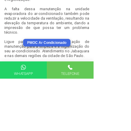
A falta dessa manutenção na unidade
evaporadora do ar-condicionado também pode
reduzir a velocidade da ventilação, resultando na
elevação da temperatura do ambiente, dando a
impressão de que possa ter um problema
técnico.
Ligue para agendar a nossa ação de
PMOC Ar Condicionado
manutenção para a limpeza e a higienização do
seu ar-condicionado. Atendimento no Jabaquara
e nas demais regiões da cidade de São Paulo.
WHATSAPP
TELEFONE
Saiba mais
sobre a necessidade da limpeza e
higienização de ar condicionado.
HIGIENIZAÇÃO