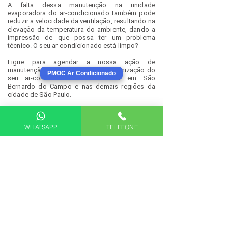
A falta dessa manutenção na unidade
evaporadora do ar-condicionado também pode
reduzir a velocidade da ventilação, resultando na
elevação da temperatura do ambiente, dando a
impressão de que possa ter um problema
técnico. O seu ar-condicionado está limpo?
Ligue para agendar a nossa ação de
manutenção para a limpeza e a higienização do
PMOC Ar Condicionado
seu ar-condicionado. Atendimento em São
Bernardo do Campo e nas demais regiões da
cidade de São Paulo.
WHATSAPP
TELEFONE
Saiba mais
sobre a necessidade da limpeza e
higienização de ar condicionado.
HIGIENIZAÇÃO