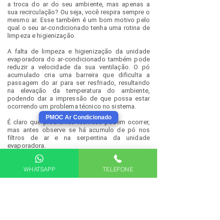
a troca do ar do seu ambiente, mas apenas a
sua recirculação? Ou seja, você respira sempre o
mesmo ar. Esse também é um bom motivo pelo
qual o seu ar-condicionado tenha uma rotina de
limpeza e higienização.
A falta de limpeza e higienização da unidade
evaporadora do ar-condicionado também pode
reduzir a velocidade da sua ventilação. O pó
acumulado cria uma barreira que dificulta a
passagem do ar para ser resfriado, resultando
na elevação da temperatura do ambiente,
podendo dar a impressão de que possa estar
ocorrendo um problema técnico no sistema. ​
PMOC Ar Condicionado
É claro que problemas técnicos podem ocorrer,
mas antes observe se há acumulo de pó nos
filtros de ar e na serpentina da unidade
evaporadora.
Ligue para agendar a nossa manutenção para a
WHATSAPP
TELEFONE
limpeza e a higienização do ar-condicionado do
bairro Tatuapé e Anália Franco, São Paulo.