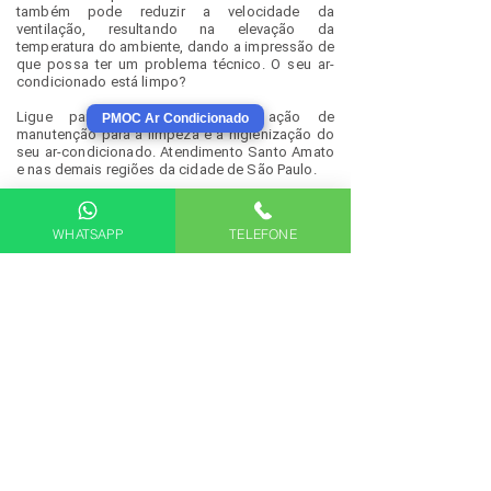
também pode reduzir a velocidade da
ventilação, resultando na elevação da
temperatura do ambiente, dando a impressão de
que possa ter um problema técnico. O seu ar-
condicionado está limpo?
Ligue para agendar a nossa ação de
PMOC Ar Condicionado
manutenção para a limpeza e a higienização do
seu ar-condicionado. Atendimento Santo Amato
e nas demais regiões da cidade de São Paulo.
WHATSAPP
TELEFONE
Saiba mais
sobre a necessidade da limpeza e
higienização de ar condicionado.
HIGIENIZAÇÃO
VENTURA CLIMATIZAÇÃO